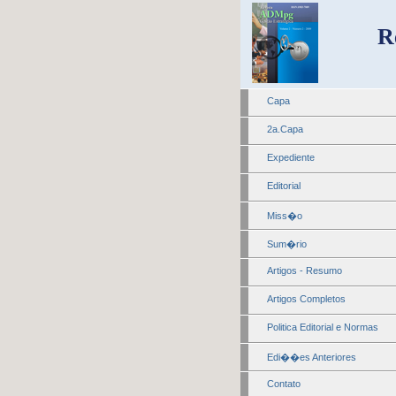
R
Capa
2a.Capa
Expediente
Editorial
Miss�o
Sum�rio
Artigos - Resumo
Artigos Completos
Politica Editorial e Normas
Edi��es Anteriores
Contato