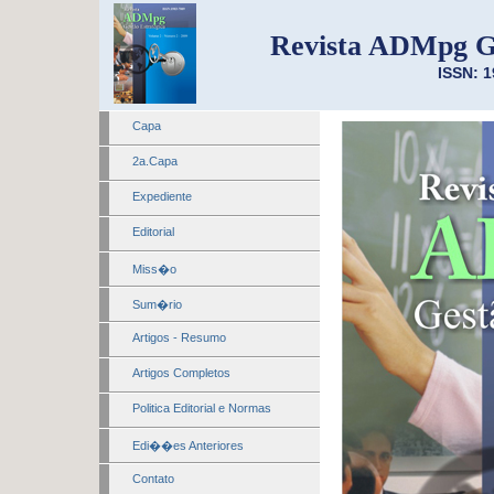
Revista ADMpg G
ISSN: 1
Capa
2a.Capa
Expediente
Editorial
Miss�o
Sum�rio
Artigos - Resumo
Artigos Completos
Politica Editorial e Normas
Edi��es Anteriores
Contato