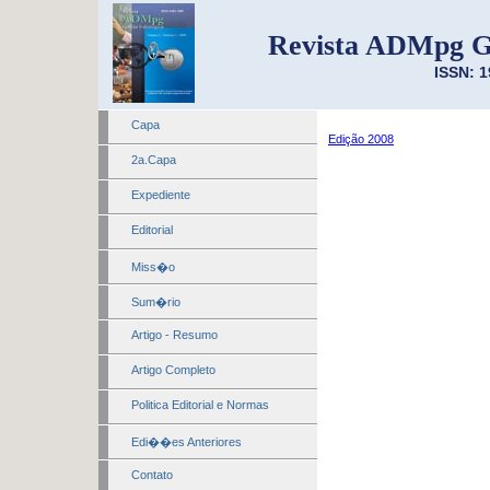
Revista ADMpg G
ISSN: 1
Capa
Edição 2008
2a.Capa
Expediente
Editorial
Miss�o
Sum�rio
Artigo - Resumo
Artigo Completo
Politica Editorial e Normas
Edi��es Anteriores
Contato