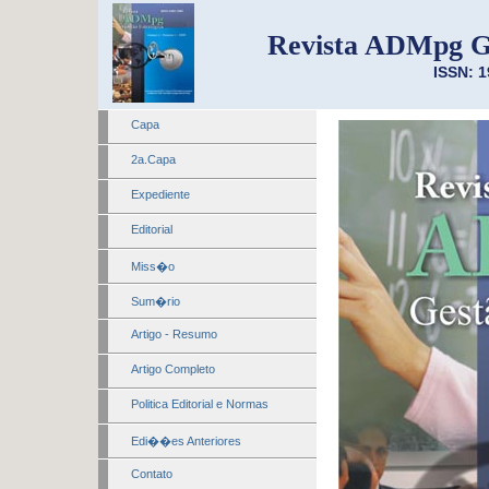
Revista ADMpg G
ISSN: 1
Capa
2a.Capa
Expediente
Editorial
Miss�o
Sum�rio
Artigo - Resumo
Artigo Completo
Politica Editorial e Normas
Edi��es Anteriores
Contato