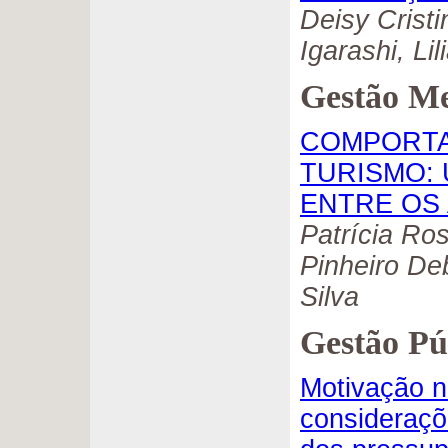
Deisy Crist
Igarashi, Lil
Gestão Me
COMPORTA
TURISMO:
ENTRE OS 
Patrícia Ro
Pinheiro De
Silva
Gestão Pú
Motivação n
consideraçõe