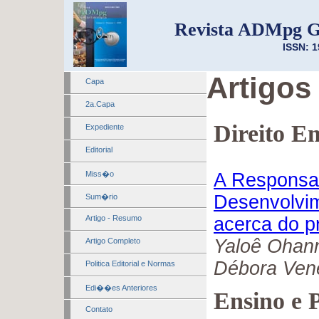
Revista ADMpg G
ISSN: 1
Artigos
Capa
2a.Capa
Direito E
Expediente
Editorial
Miss�o
A Responsab
Desenvolvim
Sum�rio
Artigo - Resumo
acerca do p
Yaloê Ohann
Artigo Completo
Débora Ven
Politica Editorial e Normas
Edi��es Anteriores
Ensino e 
Contato