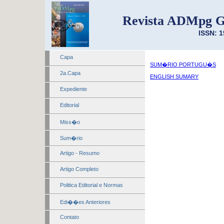
Revista ADMpg G
ISSN: 1
Capa
SUM�RIO PORTUGU�S
2a.Capa
ENGLISH SUMARY
Expediente
Editorial
Miss�o
Sum�rio
Artigo - Resumo
Artigo Completo
Politica Editorial e Normas
Edi��es Anteriores
Contato