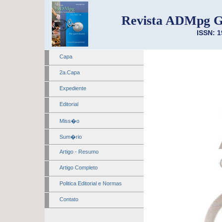
Revista ADMpg G
ISSN: 1
Capa
2a.Capa
Expediente
Editorial
Miss�o
Sum�rio
Artigo - Resumo
Artigo Completo
Politica Editorial e Normas
Contato